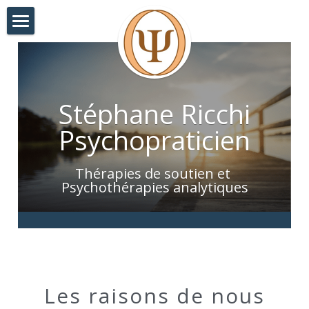
Les raisons de nous rencontrer
La nature de la prise en charge
Stéphane Ricchi
L'alliance thérapeutique
Psychopraticien
Qui je suis ?
Thérapies de soutien et 
Me contacter
Psychothérapies analytiques
Blog
POWERED BY
Les raisons de nous 